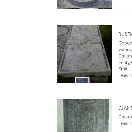
BUREM
Geboo
Geboor
Datum 
Echtgen
Smit
Lees 
CLANT
Datum 
Lees 