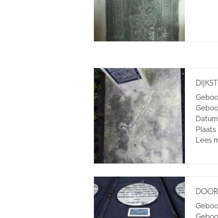
DIJKS
Geboo
Geboor
Datum 
Plaats
Lees 
DOORN
Geboor
Geboor