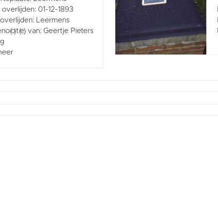
overlijden: 01-12-1893
 overlijden: Leermens
no(o)t(e) van: Geertje Pieters
rg
meer