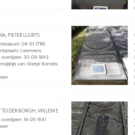
A, PIETER LUURTS
rtedatum: 04-01-1786
teplaats: Leermens
overlijden: 30-09-1843
o(o)t(e) van: Grietje Kornelis
meer
 TO DER BORGH, WILLEM E.
overlijden: 14-05-1541
meer