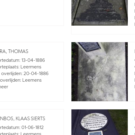
TRA, THOMAS
rtedatum: 13-04-1886
teplaats: Leermens
overlijden: 20-04-1886
 overlijden: Leemens
meer
BOS, KLAAS SIERTS
tedatum: 01-06-1812
teplaats: Leermens