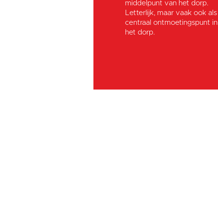
middelpunt van het dorp.
Letterlijk, maar vaak ook als
centraal ontmoetingspunt in
het dorp.