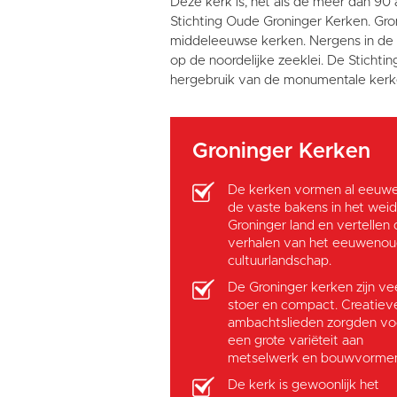
Deze kerk is, net als de meer dan 90 
Stichting Oude Groninger Kerken. Gron
middeleeuwse kerken. Nergens in de w
op de noordelijke zeeklei. De Stichti
hergebruik van de monumentale kerke
Groninger Kerken
De kerken vormen al eeuw
de vaste bakens in het wei
Groninger land en vertellen
verhalen van het eeuweno
cultuurlandschap.
De Groninger kerken zijn vee
stoer en compact. Creatiev
ambachtslieden zorgden vo
een grote variëteit aan
metselwerk en bouwvorme
De kerk is gewoonlijk het