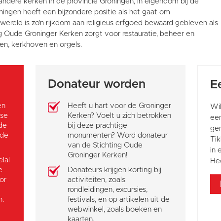
andere kerken in de provincie Groningen, in eigendom bij de
ingen heeft een bijzondere positie als het gaat om
ereld is zo’n rijkdom aan religieus erfgoed bewaard gebleven als
ng Oude Groninger Kerken zorgt voor restauratie, beheer en
n, kerkhoven en orgels.
Donateur worden
E
en
Heeft u hart voor de Groninger
Wi
dse
Kerken? Voelt u zich betrokken
ee
 de
bij deze prachtige
gem
ude
monumenten? Word donateur
Tik
van de Stichting Oude
in 
Groninger Kerken!
lal
Hee
e
Donateurs krijgen korting bij
or
activiteiten, zoals
rondleidingen, excursies,
n.
festivals, en op artikelen uit de
webwinkel, zoals boeken en
kaarten.