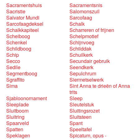
Sacramentshuis
Sacramentsnis
Sacristie
Salomonszuil
Salvator Mundi
Sarcofaag
Sarcofaagdeksel
Schalk
Schalkkapiteel
Scharreren of frijnen
Scheiboog
Schelpmotief
Schenkel
Schijnvoeg
Schildboog
Schilddak
Schip
Schuilkerk
Secco
Secundair gebruik
Sedile
Seendkerk
Segmentboog
Sepulchrum
Sgraffito
Siermetselwerk
Sima
Sint Anna te drieën of Anna
trits
Sjabloonornament
Sleep
Sleeplade
Sleutelstuk
Sluitboom
Sluitingsrozet
Sluitring
Sluitsteen
Spaarveld
Spant
Spatten
Speeltafel
Speklagen
Spicatum, opus -