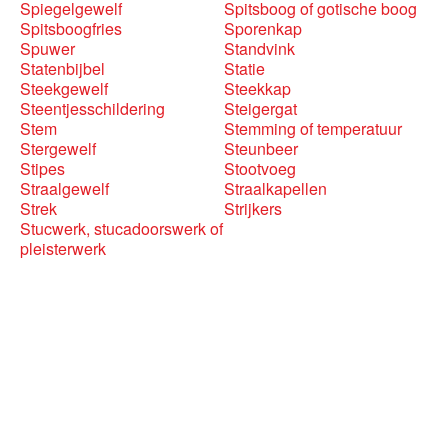
Spiegelgewelf
Spitsboog of gotische boog
Spitsboogfries
Sporenkap
Spuwer
Standvink
Statenbijbel
Statie
Steekgewelf
Steekkap
Steentjesschildering
Steigergat
Stem
Stemming of temperatuur
Stergewelf
Steunbeer
Stipes
Stootvoeg
Straalgewelf
Straalkapellen
Strek
Strijkers
Stucwerk, stucadoorswerk of
pleisterwerk