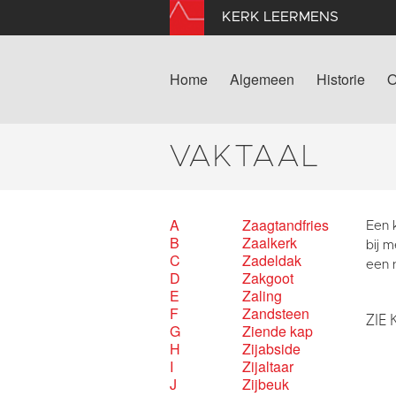
KERK LEERMENS
Home
Algemeen
Historie
O
VAKTAAL
A
Zaagtandfries
Een k
B
Zaalkerk
bij 
C
Zadeldak
een 
D
Zakgoot
E
Zaling
F
Zandsteen
ZIE 
G
Ziende kap
H
Zijabside
I
Zijaltaar
J
Zijbeuk