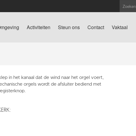
mgeving
Activiteiten
Steun ons
Contact
Vaktaal
lep in het kanaal dat de wind naar het orgel voert,
mechanische orgels wordt de afsluiter bediend met
registerknop.
KERK: