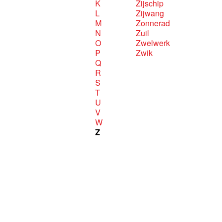
K
Zijschip
L
Zijwang
M
Zonnerad
N
Zuil
O
Zwelwerk
P
Zwik
Q
R
S
T
U
V
W
Z