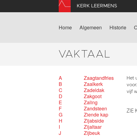
KERK LEERMENS
Home
Algemeen
Historie
O
VAKTAAL
A
Zaagtandfries
Het u
B
Zaalkerk
voorz
C
Zadeldak
vijf 
D
Zakgoot
E
Zaling
F
Zandsteen
ZIE 
G
Ziende kap
H
Zijabside
I
Zijaltaar
J
Zijbeuk