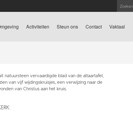
mgeving
Activiteiten
Steun ons
Contact
Vaktaal
it natuursteen vervaardigde blad van de altaartafel,
ien van vijf wijdingskruisjes, een verwijzing naar de
wonden van Christus aan het kruis.
KERK: