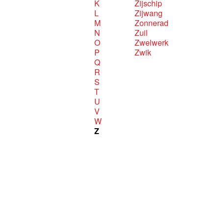
K
Zijschip
L
Zijwang
M
Zonnerad
N
Zuil
O
Zwelwerk
P
Zwik
Q
R
S
T
U
V
W
Z